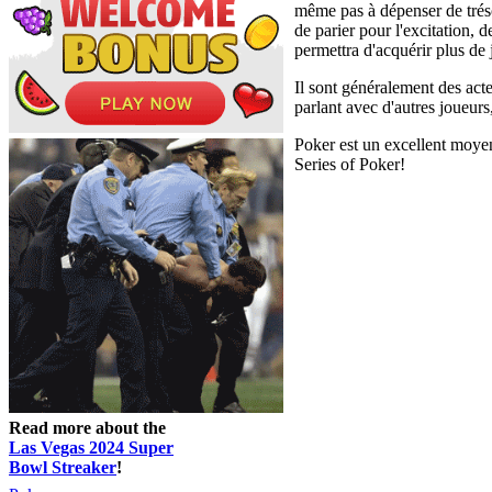
même pas à dépenser de trésor
de parier pour l'excitation, 
permettra d'acquérir plus de
Il sont généralement des acte
parlant avec d'autres joueur
Poker est un excellent moyen 
Series of Poker!
Read more about the
Las Vegas 2024 Super
Bowl Streaker
!