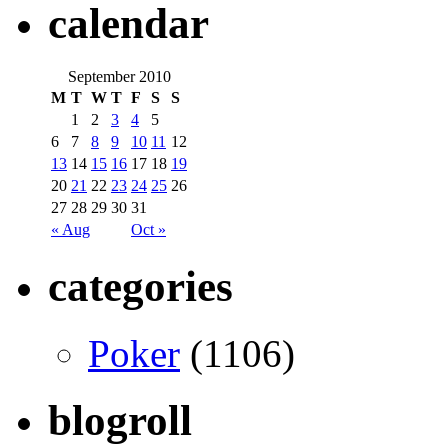
calendar
September 2010
M
T
W
T
F
S
S
1
2
3
4
5
6
7
8
9
10
11
12
13
14
15
16
17
18
19
20
21
22
23
24
25
26
27
28
29
30
31
« Aug
Oct »
categories
Poker
(1106)
blogroll