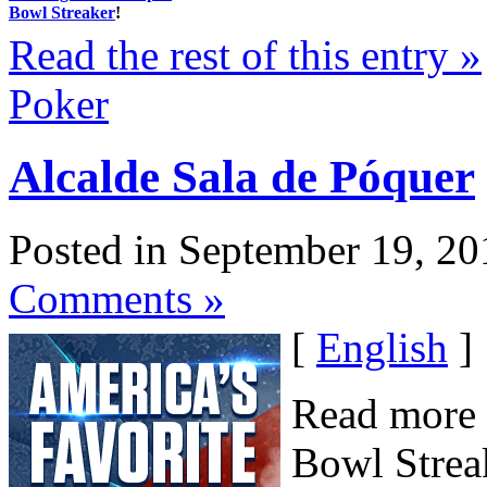
Bowl Streaker
!
Read the rest of this entry »
Poker
Alcalde Sala de Póquer
Posted in September 19, 20
Comments »
[
English
]
Read more 
Bowl Strea