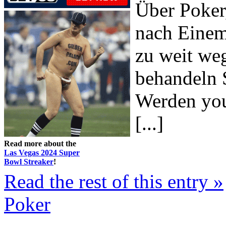
Über Poker,
nach Einem
zu weit we
behandeln 
Werden your
[...]
Read more about the
Las Vegas 2024 Super
Bowl Streaker
!
Read the rest of this entry »
Poker