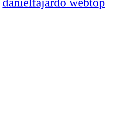
danielfajardo web