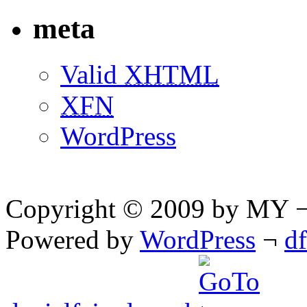
meta
Valid
XHTML
XFN
WordPress
Copyright © 2009 by MY ¬ A
Powered by
WordPress
¬
d