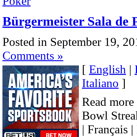
Poker
Bürgermeister Sala de 
Posted in September 19, 20
Comments »
[
English
|
Italiano
]
Read more 
Bowl Streak
| Français 