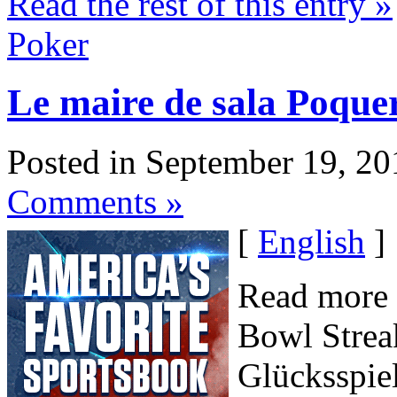
Read the rest of this entry »
Poker
Le maire de sala Poque
Posted in September 19, 20
Comments »
[
English
]
Read more 
Bowl Streak
Glücksspiel